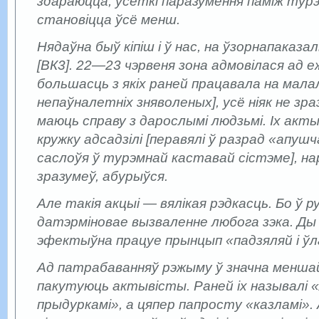
здараюцца, усё­ткі паразумення паміж турэ
становіцца ўсё менш.
Нядаўна быў кіпіш і ў нас, на ўзорна­пака
[ВК­3]. 22—23 чэрвеня зона адмовілася ад е
большасць з якіх раней працавала на мала
непаўналетніх зняволеных], усё ніяк не з
маюць справу з дарослымі людзьмі. Іх акт
кружку адсадзілі [перавялі ў разрад «апуш
саслоўя ў турэмнай каставай сістэме], на
зразумеў, абурыўся.
Але такія акцыі — вялікая рэдкасць. Бо ў р
датэрміновае вызваленне любога зэка. Ды 
эфектыўна працуе прынцып «падзяляй і ўл
Ад патрабаванняў рэжыму ў значна менша
пакутуюць актывісты. Раней іх называлі 
прыдуркамі», а цяпер папросту «казламі»