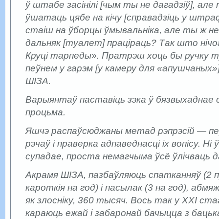
ў штабе засінілі [чым ты не дагадзіў], ал
ўшатаць цябе на кічу [справадзіць у штра
стаіш на ўборцы ўмывальніка, але ты ж н
дальняк [туалет] праціраць? Так што нічо
Круці тарпеды». Пратрэш хоць бы ручку
пеўнем у гарэм [у камеру для «апушчаных»
ШІЗА.
Варыянтаў паставіць зэка ў бязвыхаднае
процьма.
Яшчэ распаўсюджаны метад рэпрэсій — п
рэчаў і праверка адпаведнасці іх вопісу. Ні 
супадае, проста немагчыма ўсё ўлічваць д
Акрамя ШІЗА, пазбаўляюць спатканняў (2 п
кароткія на год) і пасылак (3 на год), абм
як злосніку, 360 тысяч. Вось так у ХХІ ста
караюць ежай і забаронай бачыцца з бацькамі