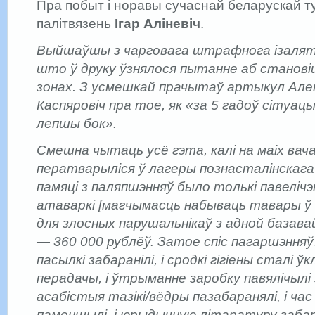
Пра побыт і норавы сучаснай беларускай т
палітвязень
Ігар Аліневіч
.
Выйшаўшы з чарговага штрафнога ізалят
што ў друку ўзнялося пытанне аб станові
зонах. З усмешкай прачытаў артыкул Aле
Каспяровіч пра тое, як «за 5 гадоў сітуацы
лепшы бок».
Смешна чытаць усё гэта, калі на маіх вач
ператварыліся ў лагеры познасталінскага
памяці з паляпшэнняў было толькі павелічэ
атаваркі [магчымасць набываць тавары ў к
для злосных парушальнікаў з адной базавай
— 360 000 рублёў. Затое спіс пагаршэнняў
пасылкі забаранілі, і сродкі гігіены сталі ў
перадачы, і ўтрыманне заробку павялічылі з
асабістыя тазікі/вёдры пазабаранялі, і ча
паменшылі, і юрыдычную літаратуру забар