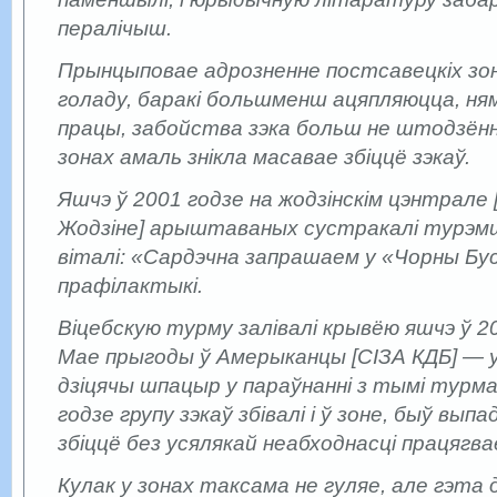
пералічыш.
Прынцыповае адрозненне постсавецкіх зон
голаду, баракі больш­менш ацяпляюцца, н
працы, забойства зэка больш не штодзённ
зонах амаль знікла масавае збіццё зэкаў.
Яшчэ ў 2001 годзе на жодзінскім цэнтрале 
Жодзіне] арыштаваных сустракалі турэмшчы
віталі: «Сардэчна запрашаем у «Чорны Бус
прафілактыкі.
Віцебскую турму залівалі крывёю яшчэ ў 
Мае прыгоды ў Амерыканцы [СІЗА КДБ] — у
дзіцячы шпацыр у параўнанні з тымі турма
годзе групу зэкаў збівалі і ў зоне, быў выпа
збіццё без усялякай неабходнасці працягвае
Кулак у зонах таксама не гуляе, але гэта