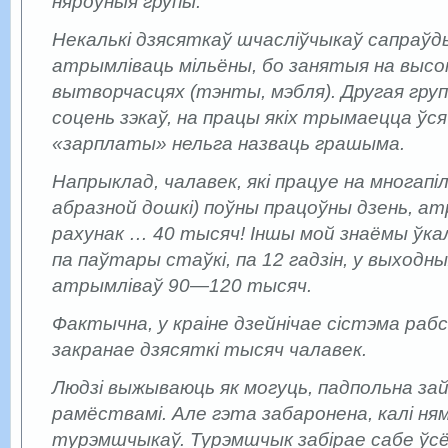
няроўныя групы.
Некалькі дзясяткаў шчасліўчыкаў сапраўд
атрымліваць мільёны, бо занятыя на вы
вытворчасцях (тэнты, мэбля). Другая груп
соцень зэкаў, на працы якіх трымаецца ўся
«зарплаты» нельга назваць грашыма.
Напрыклад, чалавек, які працуе на многапі
абразной дошкі) поўны працоўны дзень, ат
рахунак … 40 тысяч! Іншы мой знаёмы ўка
па паўтары стаўкі, па 12 гадзін, у выходныя 
атрымліваў 90—120 тысяч.
Фактычна, у краіне дзейнічае сістэма рабс
закранае дзясяткі тысяч чалавек.
Людзі выжываюць як могуць, падпольна зай
рамёствамі. Але гэта забаронена, калі ням
турэмшчыкаў. Турэмшчык забірае сабе ўсё