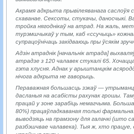
Акрамя адкрыта прывілеяванага саслоўя ся
схаванае. Сексоты, стукачы, даносчыкі. В
тройка нягоднікаў на атрад. На жаль, ме
турэмшчыкаў у тым, каб «ссучыць» кожна
супрацоўнічаць закідваюць пры ўсякім зруч
Адзін атраднік [начальнік атрада] выхваля
атрадзе з 120 чалавек стукалі 65. Хочац
гэта хлусня. Аднак у арыштанцкім асяродд
нічога адкрыта не гаворыць.
Пераважная большасць зэкаў — утрыманц
дасланыя на асабісты рахунак грошы. Та
працай у зоне зарабіць немагчыма. Больша
80%) працаўладкаваная толькі фармальна:
выводзяць на прамзону для галачкі (што с
разбэшчвае чалавека). Тыя ж, хто працуе, 