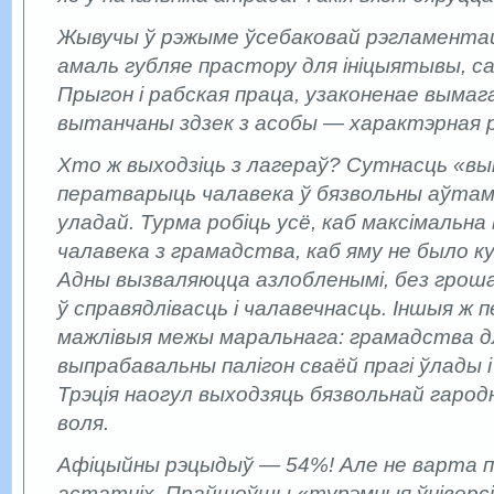
Жывучы ў рэжыме ўсебаковай рэгламент
амаль губляе прастору для ініцыятывы, са
Прыгон і рабская праца, узаконенае вымаг
вытанчаны здзек з асобы — характэрная р
Хто ж выходзіць з лагераў? Сутнасць «в
ператварыць чалавека ў бязвольны аўтам
уладай. Турма робіць усё, каб максімальн
чалавека з грамадства, каб яму не было к
Адны вызваляюцца азлобленымі, без гроша 
ў справядлівасць і чалавечнасць. Іншыя ж п
мажлівыя межы маральнага: грамадства дл
выпрабавальны палігон сваёй прагі ўлады і
Трэція наогул выходзяць бязвольнай гародні
воля.
Афіцыйны рэцыдыў — 54%! Але не варта 
астатніх. Прайшоўшы «турэмныя ўніверсі