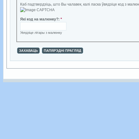
Каб падтвердзіць, што Вы чалавек, калі ласка ўвядзіце код з малюн
Які код на малюнку?
:
*
Увядзіце літары з малюнку