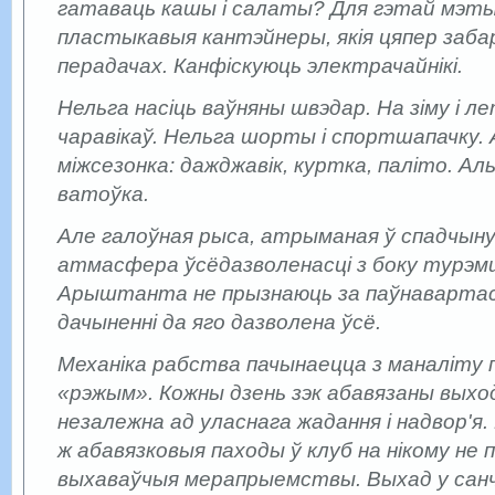
гатаваць кашы і салаты? Для гэтай мэт
пластыкавыя кантэйнеры, якія цяпер заба
перадачах. Канфіскуюць электрачайнікі.
Нельга насіць ваўняны швэдар. На зіму і л
чаравікаў. Нельга шорты і спортшапачку.
міжсезонка: дажджавік, куртка, паліто. Ал
ватоўка.
Але галоўная рыса, атрыманая ў спадчыну
атмасфера ўсёдазволенасці з боку турэм
Арыштанта не прызнаюць за паўнавартасн
дачыненні да яго дазволена ўсё.
Механіка рабства пачынаецца з маналіту 
«рэжым». Кожны дзень зэк абавязаны выход
незалежна ад уласнага жадання і надвор'я.
ж абавязковыя паходы ў клуб на нікому не
выхаваўчыя мерапрыемствы. Выхад у санч