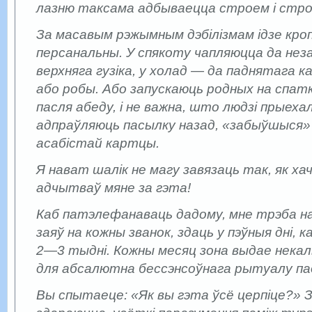
лазню таксама адбываецца строем і строг
За масавым рэжымным дэбілізмам ідзе кро
персанальны. У спякоту чапляюцца да нез
верхняга гузіка, у холад — да паднятага к
або робы. Або запускаюць родных на спатк
пасля абеду, і не важна, што людзі прыехалі
адпраўляюць пасылку назад, «забыўшыся» 
асабістай картцы.
Я нават шалік не магу завязаць так, як ха
адчытваў мяне за гэта!
Каб патэлефанаваць дадому, мне трэба на
заяў на кожны званок, здаць у пэўныя дні, ка
2—3 тыдні. Кожны месяц зона выдае некал
для абсалютна бессэнсоўнага рытуалу пад
Вы спытаеце: «Як вы гэта ўсё церпіце?» З