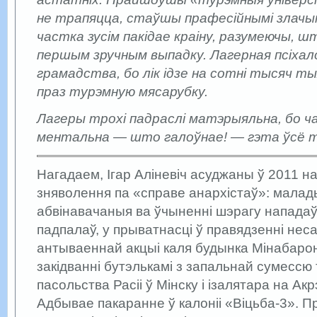
не трапяцца, стаўшы прафесійнымі злачы
частка зусім пакідае краіну, разумеючы, ш
першым зручным выпадку. Лагерная псіхал
грамадства, бо лік ідзе на сотні тысяч т
праз турэмную мясарубку.
Лагеры трохі падраслі матэрыяльна, бо ча
ментальна — што галоўнае! — гэта ўсё т
Нагадаем, Ігар Аліневіч асуджаны ў 2011 на
зняволення па «справе анархістаў»: малад
абвінавачаныя ва ўчыненні шэрагу нападаў 
падпалаў, у прыватнасці ў правядзенні не
антываеннай акцыі каля будынка Мінабарон
закідванні бутэлькамі з запальнай сумессю
пасольства Расіі ў Мінску і ізалятара на Акр
Адбывае пакаранне ў калоніі «Віцьба­-3».