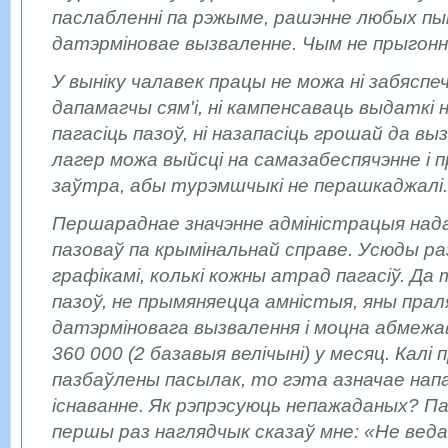
паслабленні па рэжыме, рашэнне любых пы
датэрміновае вызваленне. Чым не прыгонн
У выніку чалавек працы не можа ні забяспеч
дапамагчы сям'і, ні кампенсаваць выдаткі 
пагасіць пазоў, ні назапасіць грошай да в
лагер можа выйсці на самазабеспячэнне і
заўтра, абы турэмшчыкі не перашкаджалі.
Першараднае значэнне адміністрацыя над
пазоваў па крымінальнай справе. Усюды р
графікамі, колькі кожны атрад пагасіў. Да 
пазоў, не прымяняецца амністыя, яны пра
датэрміновага вызвалення і моцна абмежа
360 000 (2 базавыя велічыні) у месяц. Калі
пазбаўлены пасылак, то гэта азначае нап
існаванне. Як рэпрэсуюць непажаданых? П
першы раз наглядчык сказаў мне: «Не веда