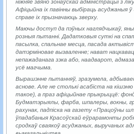
ніжняе звяно зонаўскай адміністрацыі з ліку
Афіцыйна іх павінны выбіраць асуджаныя ў
справе іх прызначаюць зверху.
Маючы доступ да пэўных наглядчыкаў, ян
розныя пытанні. Дадатковыя суткі на спа
пасылка, спальнае месца, пасада актывіст
датэрміновае вызваленне; нават нацкава
непажаданага зэка або, наадварот, адмаз
усё магчыма.
Вырашэнне пытанняў, зразумела, адбывае
аснове. Але не столькі асабіста на кішэню 
такое), а праз афіцыйнае прыкрыццё: фонд 
Будматэрыялы, фарба, шпалеры, вокны, 
рахунак, падпіска на газету «Працоўны шл
ўпадабаныя Красоўскай еўрарамонты роб
сродкаў сваякоў асуджаных, выручаных ад
вымагальніцтва.