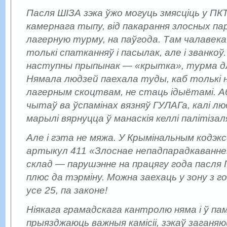
Пасля ШІЗА зэка ўжо могуць змясціць у ПК
камернага тыпу, від пакарання злосных пар
лагерную турму, на паўгода. Там чалавека
толькі спатканняў і пасылак, але і званкоў
наступны прыпынак — «крытка», турма дл
Нямала людзей паехала туды, каб толькі 
лагерным скоцтвам, не стаць ідыётамі. А
чытаў ва ўспамінах вязняў ГУЛАГа, калі лю
марылі вярнуцца ў манаскія келлі палітіза
Але і гэта не мяжа. У Крымінальным кодэк
артыкул 411 «Злоснае непадпарадкаванн
склад — парушэнне на працягу года пасля 
плюс да тэрміну. Можна заехаць у зону з г
усе 25, па законе!
Ніякага грамадскага кантролю няма і ў памі
прыязджаюць важныя камісіі, зэкаў заганяю