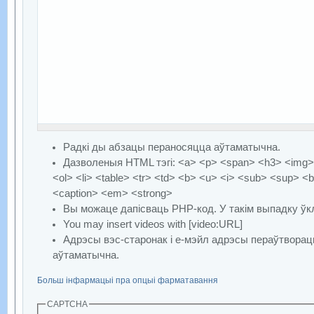
Радкі ды абзацы пераносяцца аўтаматычна.
Дазволеныя HTML тэгі: <a> <p> <span> <h3> <img> 
<ol> <li> <table> <tr> <td> <b> <u> <i> <sub> <sup> <b
<caption> <em> <strong>
Вы можаце дапісваць PHP-код. У такім выпадку ўкл
You may insert videos with [video:URL]
Адрэсы вэс-старонак і е-мэйл адрэсы пераўтворац
аўтаматычна.
Больш інфармацыі пра опцыі фарматавання
CAPTCHA