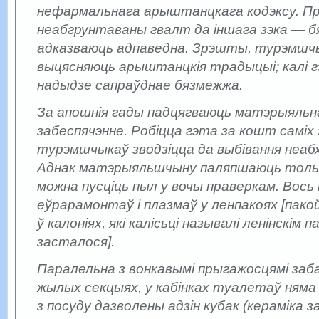
нефармальнага арыштанцкага кодэксу. П
неабгрунтаваны гвалт да іншага зэка — б
адказваюць адпаведна. Зрэшты, турэмшч
выцясняюць арыштанцкія традыцыі; калі г
надыдзе сапраўднае бязмежжа.
За апошнія гады падцягваюць матэрыяльн
забеспячэнне. Робіцца гэта за кошт саміх 
турэмшчыкаў зводзіцца да выбівання неаб
Аднак матэрыяльшчыну паляпшаюць тольк
можна пусціць пыл у вочы праверкам. Вось
еўрарамонтаў і плазмаў у ленпакоях [пако
ў калоніях, які калісьці называлі ленінскім па
засталося].
Паралельна з вонкавымі прыгажосцямі заба
жылых секцыях, у кабінках туалетаў няма
з посуду дазволены адзін кубак (кераміка з