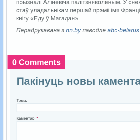
прызналі Аліневіча палітзняволеным. У сне
стаў уладальнікам першай прэміі імя Франц
кнігу «Еду ў Магадан».
Перадрукавана з
nn.by
паводле
abc-belarus
0 Comments
Пакінуць новы камент
Тэма:
Каментар:
*