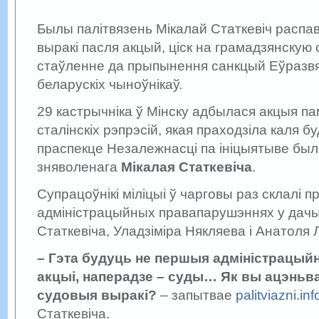
Былы палітвязень Мікалай Статкевіч распа
выракі пасля акцый, ціск на грамадзянскую 
стаўленне да прыпынення санкцый Еўразвя
беларускіх чыноўнікаў.
29 кастрычніка ў Мінску адбылася акцыя па
сталінскіх рэпрэсій, якая праходзіла каля 
праспекце Незалежнасці па ініцыятыве был
зняволенага
Мікалая Статкевіча
.
Супрацоўнікі міліцыі ў чарговы раз склалі 
адміністрацыйных правапарушэннях у дачы
Статкевіча, Уладзіміра Някляева і Анатоля 
– Гэта будуць не першыя адміністрацый
акцыі, наперадзе – суды… Як вы ацэньв
судовыя выракі?
– запытвае
palitviazni.inf
Статкевіча.