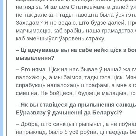
нагляд за Мікалаем Статкевічам, а далей у
не так далёка. І тады навошта была ўся гэта
Захадам? Я не ведаю, што будзе далей. П
магчымасцю, каб зрабіць наша грамадства
каб зменшыўся ўзровень страху.
– Ці адчуваеце вы на сабе нейкі ціск з б
вызвалення?
– Яго няма. Ціск на нас бывае ў нашай жа г
палохаюць, а мы баімся, тады гэта ціск. Мя
спрабуюць напалохаць штрафамі, а мне з г
смешна. Не бойцеся, і будзеце маладыя, п
– Як вы ставіцеся да прыпынення санкцы
Еўразвязу ў дачыненні да Беларусі?
– Добра, што санкцыі прыпынілі, а не поўна
напрыклад, было б усё роўна, ці паедуць бе