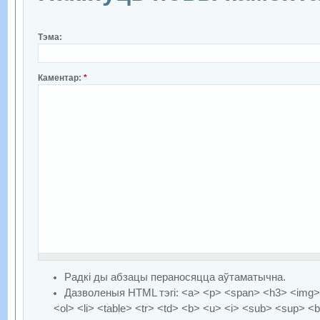
Тэма:
Каментар:
*
Радкі ды абзацы пераносяцца аўтаматычна.
Дазволеныя HTML тэгі: <a> <p> <span> <h3> <img> 
<ol> <li> <table> <tr> <td> <b> <u> <i> <sub> <sup> <b