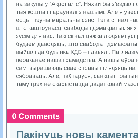
на закупы ў “Акропаліс”. Няхай бы з’ездзілі 
тыя кошты і параўналі з нашымі. Але я ўвесь
ёсць і пэўны маральны сэнс. Гэта сігнал н
што каштоўнасці свабоды і дэмакратыі, якіх
зусім для вас. Такі сігнал цяжка людзьмі ў
будзем даводзіць, што свабода і дэмакраты
выйшлі да будынка КДБ – і давялі. Паглядзі
пераканае наша грамадства. А нашы еўрапе
самі вырашаюць свае справы і глядзяць на то
сябраваць. Але, паўтаруся, санкцыі прыпыніл
таму грэх не скарыстацца дадатковай мажл
0 Comments
Пакінуць новы камент