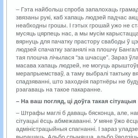
– Гэта найбольш спроба запалохаць грама
звязаны рукі, каб хапаць людзей падчас ак
неабходны грошы. І гэтых грошай ужо не ст
мусяць цярпець нас, а мы мусім карыстацц
вярнуць для пачатку прастору свабоды ў цэ
людзей спачатку заганялі на плошчу Бангало
тая плошча лічылася “за шчасце”. Зараз ўл
масава хапаць людзей, не могуць арыштоў
мерапрыемстваў, а таму выбралі тактыку вя
спадзяванні, што заходнія партнёры не буд
рэагаваць на такое пакаранне.
– На ваш погляд, ці доўга такая сітуацы
– Штрафы маглі б даваць бясконца, але, на
сітуацыі ёсць абмежаванні. У мяне ўжо ёсц
адміністрацыйныя спагнанні. І зараз уладз
вырашаць. Альбо спыняцца, альбо ўводзіц