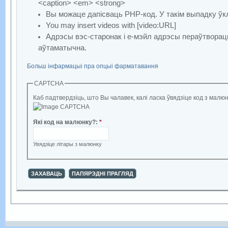
<caption> <em> <strong>
Вы можаце дапісваць PHP-код. У такім выпадку ўкл
You may insert videos with [video:URL]
Адрэсы вэс-старонак і е-мэйл адрэсы пераўтворац
аўтаматычна.
Больш інфармацыі пра опцыі фарматавання
CAPTCHA
Каб падтвердзіць, што Вы чалавек, калі ласка ўвядзіце код з малюн
Які код на малюнку?
:
*
Увядзіце літары з малюнку