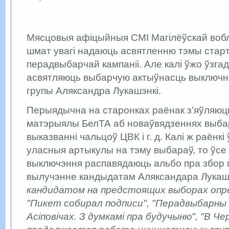
Мясцовыя афіцыйныя СМІ Магілёўскай вобл
шмат увагі надаюць асвятленню тэмы старт
перадвыбарчай кампаніі. Але калі ўжо ўзга
асвятляюць выбарчую актыўнасць выключн
групы Аляксандра Лукашэнкі.
Перыядычна на старонках раёнак з’яўляю
матэрыялы БелТА аб новаўвядзеннях выбар
выказванні чальцоў ЦВК і г. д. Калі ж раёнк
уласныя артыкулы на тэму выбараў, то ўсе
выключэння распавядаюць альбо пра збор п
вылучэнне кандыдатам Аляксандара Лукашэ
кандидатом на предстоящих выборах опре
"Пикет собирал подписи", "Перадвыбарны
Асіповічах. З думкамі пра будучыню", "В Че