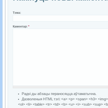
Тэма:
Каментар:
*
Радкі ды абзацы пераносяцца аўтаматычна.
Дазволеныя HTML тэгі: <a> <p> <span> <h3> <img> 
<ol> <li> <table> <tr> <td> <b> <u> <i> <sub> <sup> <b