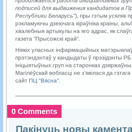
продолжается работа инициативных груп
подписей для выдвижения кандидатов в 
Республики Беларусь"
), пры гэтым усяляк 
рэкламуючы дзеючага кіраўніка краіны, аль
хвалебныя артыкулы на яго адрас, як слаў
газета “Прысожскі край”.
Ніякіх уласных інфармацыйных матэрыялаў
прэтэндэнтаў у кандыдаты ў прэзідэнты РБ 
ініцыятыўных груп на старонках дзяржаўны
Магілёўскай вобласці не з’явілася да гэтаг
сайт
ПЦ "Вясна"
.
0 Comments
Пакінуць новы камент