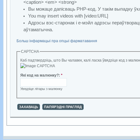
<caption> <em> <strong>
Вы можаце дапісваць PHP-код. У такім выпадку ўкл
You may insert videos with [video:URL]
Адрэсы вэс-старонак і е-мэйл адрэсы пераўтворац
аўтаматычна.
Больш інфармацыі пра опцыі фарматавання
CAPTCHA
Каб падтвердзіць, што Вы чалавек, калі ласка ўвядзіце код з малюн
Які код на малюнку?
:
*
Увядзіце літары з малюнку