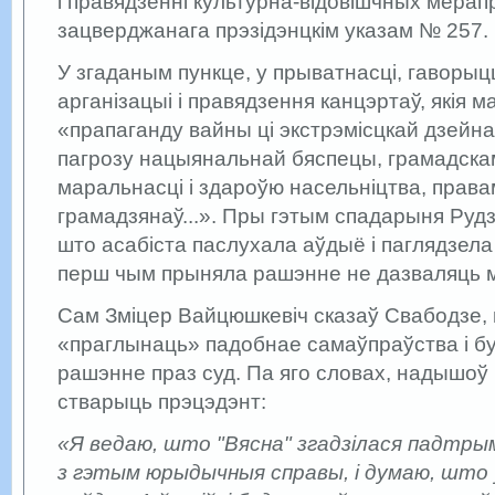
і правядзенні культурна-відовішчных мера
зацверджанага прэзідэнцкім указам № 257.
У згаданым пункце, у прыватнасці, гаворы
арганізацыі і правядзення канцэртаў, якія 
«прапаганду вайны ці экстрэмісцкай дзейна
пагрозу нацыянальнай бяспецы, грамадскам
маральнасці і здароўю насельніцтва, права
грамадзянаў...». Пры гэтым спадарыня Рудз
што асабіста паслухала аўдыё і паглядзела
перш чым прыняла рашэнне не дазваляць 
Сам Зміцер Вайцюшкевіч сказаў Свабодзе, 
«праглынаць» падобнае самаўпраўства і б
рашэнне праз суд. Па яго словах, надышоў
стварыць прэцэдэнт:
«Я ведаю, што "Вясна" згадзілася падтры
з гэтым юрыдычныя справы, і думаю, што ў