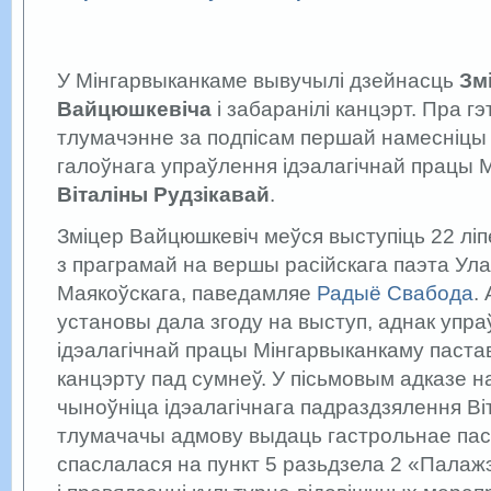
У Мінгарвыканкаме вывучылі дзейнасць
Зм
Вайцюшкевіча
і забаранілі канцэрт. Пра г
тлумачэнне за подпісам першай намесніцы 
галоўнага упраўлення ідэалагічнай працы 
Віталіны Рудзікавай
.
Зміцер Вайцюшкевіч меўся выступіць 22 лі
з праграмай на вершы расійскага паэта Ула
Маякоўскага, паведамляе
Радыё Свабода
.
установы дала згоду на выступ, аднак упр
ідэалагічнай працы Мінгарвыканкаму паста
канцэрту пад сумнеў. У пісьмовым адказе на
чыноўніца ідэалагічнага падраздзялення Віт
тлумачачы адмову выдаць гастрольнае пас
спаслалася на пункт 5 разьдзела 2 «Палажэ