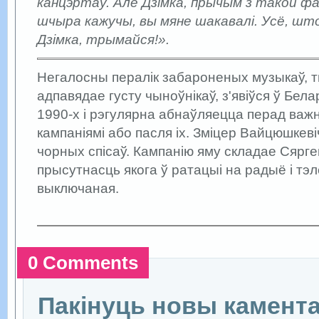
канцэртаў. Але Дзімка, прычым з такой ф
шчыра кажучы, вы мяне шакавалі. Усё, што
Дзімка, трымайся!».
Негалосны пералік забароненых музыкаў, т
адпавядае густу чыноўнікаў, з'явіўся ў Бел
1990-х і рэгулярна абнаўляецца перад важ
кампаніямі або пасля іх. Зміцер Вайцюшкев
чорных спісаў. Кампанію яму складае Сярге
прысутнасць якога ў ратацыі на радыё і тэ
выключаная.
0 Comments
Пакінуць новы камент