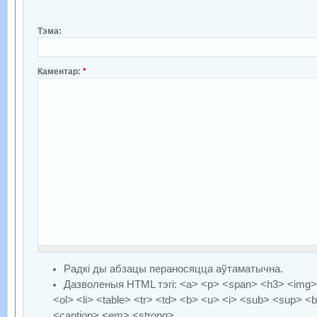
Тэма:
Каментар:
*
Радкі ды абзацы пераносяцца аўтаматычна.
Дазволеныя HTML тэгі: <a> <p> <span> <h3> <img> 
<ol> <li> <table> <tr> <td> <b> <u> <i> <sub> <sup> <b
<caption> <em> <strong>