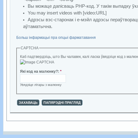
Вы можаце дапісваць PHP-код. У такім выпадку ўкл
You may insert videos with [video:URL]
Адрэсы вэс-старонак і е-мэйл адрэсы пераўтворац
аўтаматычна.
Больш інфармацыі пра опцыі фарматавання
CAPTCHA
Каб падтвердзіць, што Вы чалавек, калі ласка ўвядзіце код з малюн
Які код на малюнку?
:
*
Увядзіце літары з малюнку