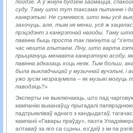
пойдзе. А ў жніўні будзем займацца, спак
суду. Таму што тут таксама пытанне і да п
канкрэтыкі. Не сумняюся, што яны усё вык
захочуць, але, тым ня менш, усё ж хацела
прэцэдэнт з канкрэтнай нагоды. Таму што
павінна быць проста так пакінута ці "з'ета
час нешта глытаем. Лічу, што варта гэты
прыцягнуць менавіта канкрэтную асобу, як
павінна адказаць хоць неяк. Тым больш, ак
была выкладчыцай у музычнай вучэльні, і 
ужо зусім незразумела – як музыкі могуць 
паводзіць?»
Эксперты не выключаюць, што пад чаргову
кампанію выканаўцу прыгадалі папярэднюю,
падтрымліваў аднаго з кандыдатаў, тагачас
кампаніі «Гавары праўду», паэта Уладзімер
агітаваў за яго са сцэны, ез'дзіў з ім па рэг