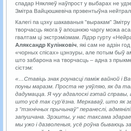
спадар Някляеў наўпрост у выбарах не удзе
Змітра Вайцюшкевіча прэвентыўна нейтралі
Калегі па цэху шакаваныя "выракам" Змітру
творчасць якога ў апошнюю чаргу можа ас
гвалтам ці экстрэмізмам. Лідэр гурту «Ней
Аляксандр Кулінковіч
, які сам не адзін го
«чорных спісах» цэнзуры, але потым быў а
што забарона на творчасць – адна з прыкм
сістэм:
«…Ставіць знак роунасці паміж вайной і В
поуны маразм. Проста не уяўляю, як да та
дадумацца. Я чуу адгалоскі гэтай справы, 
што усё так сур’ёзна. Меркаваў, што як з
з "тэхнічных прычынаў" перанеслі, адмянілі
запушчана. Зрэшты, у нас таксама здарае
мы ужо і дазволеныя, усё роўна бываюць 