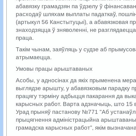
абавязку грамадзян па ўдзелу ў фінансава
расходаў шляхам выплаты падаткаў, пошлін
(артыкул 56 Канстытуцыі), а абавязковая пр
знаходзяцца ў зняволенні, не разглядаецц
праца.
Такім чынам, заяўляць у судзе аб прымусо
атрымаецца.
Умовы працы арыштаваных
Асобы, у адносінах да якіх прыменена мера
выглядзе арышту, у абавязковым парадку 
працягу тэрміну адбыцця пакарання да вык
карысных работ. Варта адзначыць, што 15 
Урад прыняў пастанову №771 "Аб устанаўл
прыцягнення адміністрацыйна арыштаваны
грамадска карысных работ”, якім вызначана