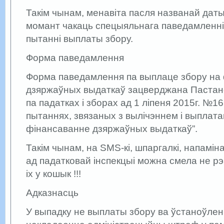
Такім чынам, менавіта пасля названай дат
момант чакаць спецыяльнага паведамленні 
пытанні выплаты збору.
Форма паведамлення
Форма паведамлення па выплаце збору на
дзяржаўных выдаткаў зацверджана Пастано
па падатках і зборах ад 1 лiпеня 2015г. №1
пытаннях, звязаных з вылічэннем і выплата
фінансаванне дзяржаўных выдаткаў”.
Такім чынам, на SMS-кі, шпаргалкі, напаміна
ад падатковай інспекцыі можна смела не рэ
іх у кошык !!!
Адказнасць
У выпадку не выплаты збору ва ўстаноўлен