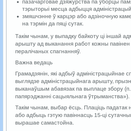
пазачарговае дзяжурства па ўборцы пам
тэрыторыі месца адбыцця адміністрацы
змяшчэнне ў карцэр або адзіночную каме
на тэрмін да пяці сутак.
Такім чынам, у выпадку байкоту ці іншай а
арышту ад выканання работ кожны павінен
пералічаных спагнанняў.
Важна ведаць
Грамадзянін, які адбыў адміністрацыйнае с
выглядзе адміністрацыйнага арышту, прыз
выканаўшым абавязак па выплаце збору (п
папярэджанні сацыяльнага ўтрыманства»).
Такім чынам, выбар ёсць. Плаціць падатак
або адбыць гэтую павіннасць 15-ці сутач
вырашае самастойна.