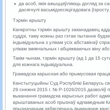
да асоб, якія ажыццяўляюць догляд за са
дасягнулі васьмідзесяцігадовага ўзросту.
Тэрмін арышту
Канкрэтны тэрмін арышту заканадавец адд
суддзі, таму кожны раз гэтае пытанне буд
індывідуальна з улікам усіх абставінаў справ
улікам змякчальных і абцяжваючых віну абс
Такім чынам, тэрмін арышту (ад 1 да 15 сут
для кожнага індывідуальна.
Грамадска карысная або прымусовая прац
Канстытуцыйны Суд Рэспублікі Беларусь с
29 снежня 2015 г. № Р-1026/2015 дазволіў 
выканання грамадска карысных работ адмі
арыштаваных асоб прызнаў адпаведным Ка
прызначаным забяспечыць выкананне кан