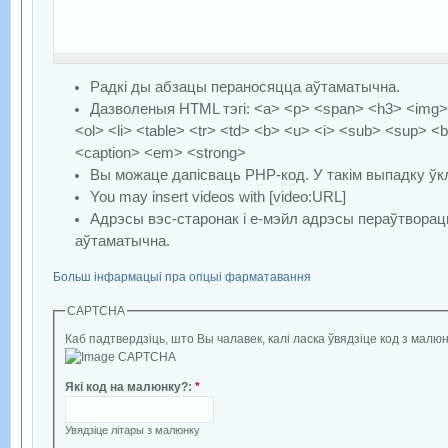
Радкі ды абзацы пераносяцца аўтаматычна.
Дазволеныя HTML тэгі: <a> <p> <span> <h3> <img> 
<ol> <li> <table> <tr> <td> <b> <u> <i> <sub> <sup> <b
<caption> <em> <strong>
Вы можаце дапісваць PHP-код. У такім выпадку ўкл
You may insert videos with [video:URL]
Адрэсы вэс-старонак і е-мэйл адрэсы пераўтворац
аўтаматычна.
Больш інфармацыі пра опцыі фарматавання
CAPTCHA
Каб падтвердзіць, што Вы чалавек, калі ласка ўвядзіце код з малюн
Які код на малюнку?
:
*
Увядзіце літары з малюнку