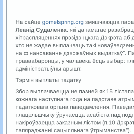
На сайце
gomelspring.org
змяшчаюцца пара
Леанід Судаленка
, які дапамагае разабрац
хітраспляценнях прэзідэнцкага Дэкрэта аб 
хто не жадае выплачваць такі новаўведзены
на фінансаванне дзяржаўных выдаткаў”. П
праваабаронцы, у чалавека ёсць выбар: пл
адміністратыўны арышт.
Тэрмін выплаты падатку
Збор выплачваецца не пазней як 15 лістапа
кожнага наступнага года на падставе атры
падатковага органа паведамлення. Павед
плацельшчыку ўручаецца асабіста пад подп
накіроўваецца заказным лістом (п.10 Дэкрэ
папярэджанні сацыяльнага ўтрыманства”).