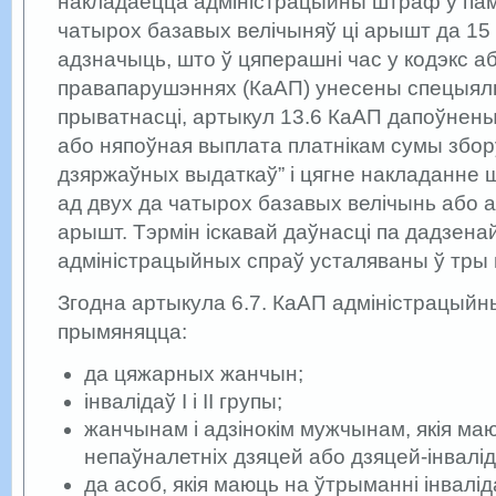
накладаецца адміністрацыйны штраф у пам
чатырох базавых велічыняў ці арышт да 15 
адзначыць, што ў цяперашні час у кодэкс а
правапарушэннях (КаАП) унесены спецыял
прыватнасці, артыкул 13.6 КаАП дапоўнены
або няпоўная выплата платнікам сумы збо
дзяржаўных выдаткаў” і цягне накладанне
ад двух да чатырох базавых велічынь або 
арышт. Тэрмін іскавай даўнасці па дадзенай
адміністрацыйных спраў усталяваны ў тры 
Згодна артыкула 6.7. КаАП адміністрацый
прымяняцца:
да цяжарных жанчын;
інвалідаў І і ІІ групы;
жанчынам і адзінокім мужчынам, якія ма
непаўналетніх дзяцей або дзяцей-інвалід
да асоб, якія маюць на ўтрыманні інваліда