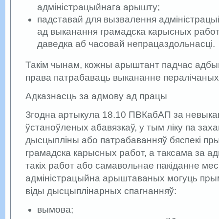
адміністрацыйнага арышту;
падставай для вызвалення адміністрац
ад выканання грамадска карысных работ
даведка аб часовай непрацаздольнасці.
Такім чынам, кожны арыштант падчас адб
права патрабаваць выкананне пералічаных
Адказнасць за адмову ад працы
Згодна артыкула 18.10 ПВКабАП за невык
ўстаноўленых абавязкаў, у тым ліку па зах
дысцыпліны або патрабаванняў бяспекі пры
грамадска карысных работ, а таксама за а
такіх работ або самавольнае пакіданне мес
адміністрацыйна арыштаваных могуць пры
віды дысцыплінарных спагнанняў:
вымова;