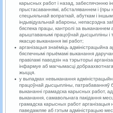
карысных работ і назад, забеспячэнню і
прыстасаваннямі, абсталяваннем і (пры 
спецыяльнай вопраткай, абуткам і іншым
індывідуальнай абароны, непасрэдна з
бяспека працы, кантролі за выкананнем 
арыштаванымі працоўнай дысцыпліны і тэх
якасцю выканання імі работ;
арганізацыя знаёміць адміністрацыйна 
бяспечнымі прыёмамі выканання даручан
правіламі паводзін на тэрыторыі арганізац
інфармуе аб магчымасці добраахвотнаг
жыцця.
у выпадках невыканання адміністрацы
працоўнай дысцыпліны, патрабаванняў б
выкананні грамадска карысных работ, ад
выканання, самавольнага пакідання мес
грамадска карысных работ арганізацыя 
паведамляе аб гэтым адміністрацыю ме