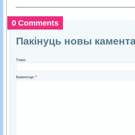
0 Comments
Пакінуць новы камент
Тэма:
Каментар:
*