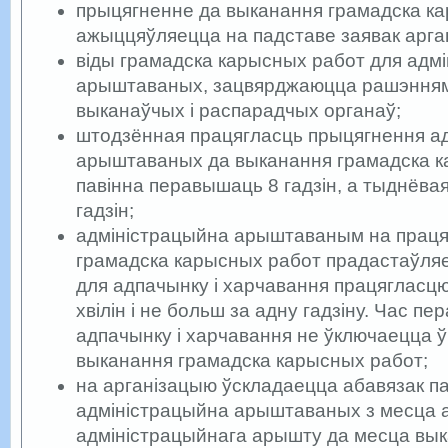
прыцягненне да выканання грамадска к
ажыццяўляецца на падставе заявак арга
віды грамадска карысных работ для адм
арыштаваных, зацвярджаюцца рашэнням
выканаўчых і распарадчых органаў;
штодзённая працягласць прыцягнення а
арыштаваных да выканання грамадска к
павінна перавышаць 8 гадзін, а тыднёвая
гадзін;
адміністрацыйна арыштаваным на праця
грамадска карысных работ прадастаўля
для адпачынку і харчавання працягласцю
хвілін і не больш за адну гадзіну. Час пе
адпачынку і харчавання не ўключаецца ў
выканання грамадска карысных работ;
на арганізацыю ўскладаецца абавязак п
адміністрацыйна арыштаваных з месца 
адміністрацыйнага арышту да месца вы