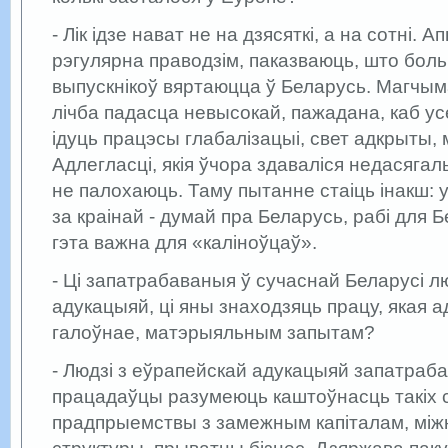
- Лік ідзе нават не на дзясяткі, а на сотні. А
рэгулярна праводзім, паказваюць, што бол
выпускнікоў вяртаюцца ў Беларусь. Магчыма
лічба падасца невысокай, пажадана, каб ус
ідуць працэсы глабалізацыі, свет адкрыты, 
Адлегласці, якія ўчора здаваліся недасягал
не палохаюць. Таму пытанне стаіць інакш: у 
за краінай - думай пра Беларусь, рабі для Б
гэта важна для «каліноўцаў».
- Ці запатрабаваныя ў сучаснай Беларусі л
адукацыяй, ці яны знаходзяць працу, якая ад
галоўнае, матэрыяльным запытам?
- Людзі з еўрапейскай адукацыяй запатраба
працадаўцы разумеюць каштоўнасць такіх с
прадпрыемствы з замежным капіталам, мі