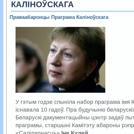
КАЛІНОЎСКАГА
Праваабаронцы
Праграма Каліноўскага
У гэтым годзе спыніла набор праграма імя К
існавала 10 гадоў. Пра будучыню беларускі
Беларускі дакументацыйны цэнтр задаў пы
праграмы, старшыні Камітэту абароны рэп
«Салідарнасць»
Іне Кулей
.