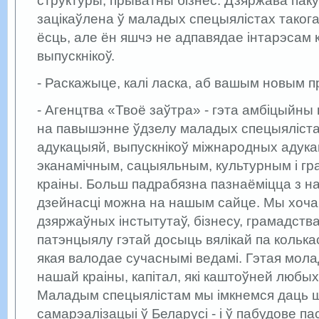
структуры, прыватны бізнес. Дзяржава пак
зацікаўлена ў маладых спецыялістах такога
ёсць, але ён яшчэ не адпавядае інтарэсам 
выпускнікоў.
- Раскажыце, калі ласка, аб вашым новым п
- Агенцтва «Твоё заўтра» - гэта амбіцыйны 
на павышэнне ўдзелу маладых спецыяліста
адукацыяй, выпускнікоў міжнародных адук
эканамічным, сацыяльным, культурным і гр
краіны. Больш падрабязна пазнаёміцца з н
дзейнасці можна на нашым сайце. Мы хоча
дзяржаўных інстытутаў, бізнесу, грамадств
патэнцыялу гэтай досыць вялікай па колькас
якая валодае сучаснымі ведамі. Гэтая мола
нашай краіны, капітал, які каштоўней любых
Маладым спецыялістам мы імкнемся даць 
самарэалізацыі ў Беларусі - і ў пабудове па