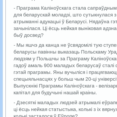
- Праграма Каліноўскага стала сапраўдным
для беларускай моладзі, што сутыкнулася з
атрыманні адукацыі ў Беларусі. Нядаўна гэ
зачынілася. Ці ёсць нейкая выніковая адзнак
быў досвед?
- Мы яшчэ да канца не ўсвядомілі тую ступе
беларусы павінны выказаць Польскаму Ура
людзям у Польшчы за Праграму Каліноўскаг
гадоў амаль 900 маладых беларусаў сталі
гэтай праграмы. Яны вучыліся і працягваюц
спецыяльнасцях у больш чым 20-ці універс
Выпускнікі Праграмы Каліноўскага - веліза
капітал для будучыні нашай краіны.
- Дзесяткі маладых людзей атрымалі еўра
ці ёсць нейкая статыстыка, колькі з іх вярн
колькі засталося ў Еўропе?