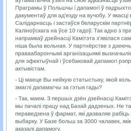
аўтаматычна ўзялі на сябе адказнасць ўза
Праграмы ў Польшчы і дапамогі ў падрыхтоў
дакументаў для ад'езду на вучобу. У якасці
Салідарнасць і застаўся беларускім партн
Каліноўскага на ўсе 10 гадоў. Так адно з 
напрамкаў дзейнасці Камітэта з'явілася сам
ніша была вольная. У партнёрстве з дзеюч
праваабарончымі арганізацыямі вызначыліс
для эфектыўнай і ўсебаковай дапамогі рэ
актывістам.
- Ці маеце Вы нейкую статыстыку, якой кол
змаглі дапамагчы за гэтыя гады?
- Так, маем. З першых дзён дзейнасці Камі
мы пачалі працу над Базай дадзеных. Не та
пераведзена ў фармат, які дазваляе рабіц
выбарку. У Базе больш за 3000 чалавек, як
аказалі дапамогу.