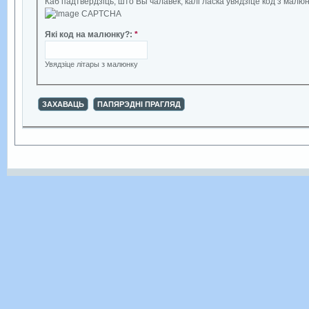
Каб падтвердзіць, што Вы чалавек, калі ласка ўвядзіце код з малюн
Які код на малюнку?
:
*
Увядзіце літары з малюнку