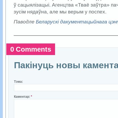
ў сацыялізацыі. Агенцтва «Тваё заўтра» п
зусім нядаўна, але мы верым у поспех.
Паводле
Беларускі дакументацыйнага цэ
0 Comments
Пакінуць новы камент
Тэма:
Каментар:
*