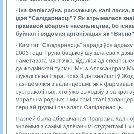
- Іна Феліксаўна, раскажыце, калі ласка,
ідэя “Салідарнасці”? Як атрымалася зна
прававой абароне насельніцтва, бо існа
буйная і вядомая арганізацыя як “Вясна
- Камітэт “Салідарнасць” нарадзіўся адраз
2006 года. Група бацькоў шукала сваіх дзя
намётавага мястэчка, кідаліся ад спецпрыё
да жодзінскай турмы. Мы з Аляксандрам Мі
шукалі сына Ігара, праз 3 дні знайшлі ў Жод
пазнаёміліся з валанцёрамі, якія фармавалі
сустракалі тых, хто ўжо выходзіў з-за крата
маральна родных. І мы самі сталі валанцёра
першай групы і пачалася Салідарнасць.
Пазней была абвешчаная Праграма Каліноўс
знаёмыя з самімі адлічанымі студэнтамі і іх 