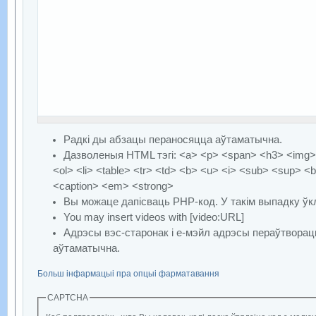
Радкі ды абзацы пераносяцца аўтаматычна.
Дазволеныя HTML тэгі: <a> <p> <span> <h3> <img> 
<ol> <li> <table> <tr> <td> <b> <u> <i> <sub> <sup> <b
<caption> <em> <strong>
Вы можаце дапісваць PHP-код. У такім выпадку ўкл
You may insert videos with [video:URL]
Адрэсы вэс-старонак і е-мэйл адрэсы пераўтворац
аўтаматычна.
Больш інфармацыі пра опцыі фарматавання
CAPTCHA