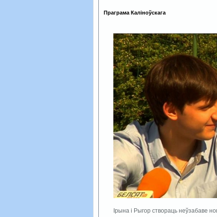
Праграма Каліноўскага
Ірына і Рыгор створаць неўзабаве но