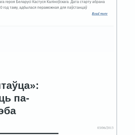
га героя Беларусі Кастуся Каліноўскага. Дата старту абрана
150 год таму, адбылася пераможная для паўстанцаў
Read more
таўца»:
ць па-
эба
03/06/2013