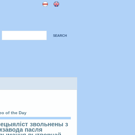
eo of the Day
ецыяліст звольнены з
мзавода пасля
рымання вытворчай