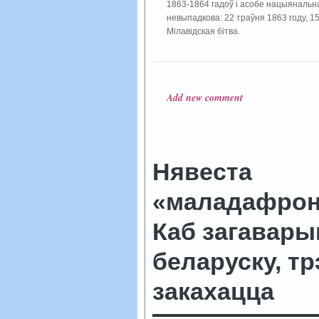
1863-1864 гадоў і асобе нацыянальна
невыпадкова: 22 траўня 1863 году, 
Мілавідская бітва.
Add new comment
Нявеста
«маладафрон
Каб загавары
беларуску, тр
закахацца