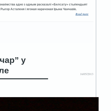
знаёмства адно з адным расказалі «Белсату» стыпендыят
 Рыгор Астапеня і ягоная нарачоная Ірына Чанчавік.
Read more
чар” у
ле
16/05/2013