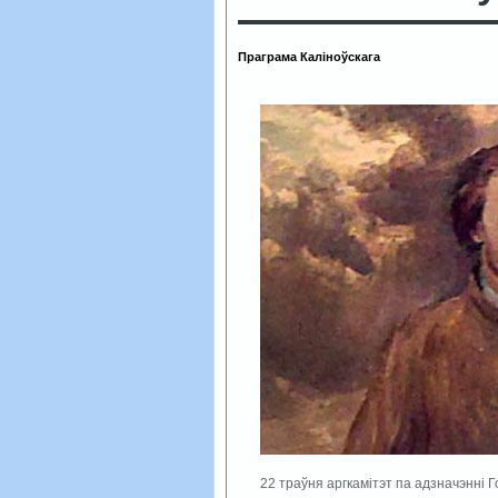
Праграма Каліноўскага
22 траўня аргкамітэт па адзначэнні 