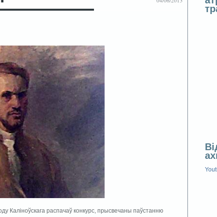
04/06/2013
т
Ві
ах
You
Году Каліноўскага распачаў конкурс, прысвечаны паўстанню