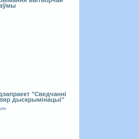
раўмы
дэапраект "Сведчанні
вяр дыскрымінацыі"
tube