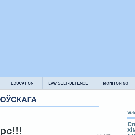
EDUCATION
LAW SELF-DEFENCE
MONITORING
НОЎСКАГА
Vid
Сп
рс!!!
хі
ат