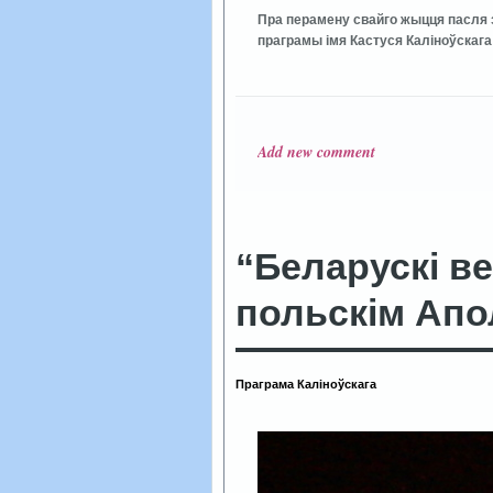
Пра перамену свайго жыцця пасля 
праграмы імя Кастуся Каліноўскага
Add new comment
“Беларускі ве
польскім Апо
Праграма Каліноўскага