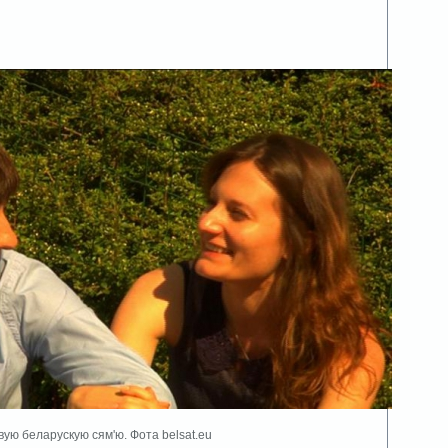
вую беларускую сям'ю. Фота belsat.eu