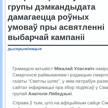
групы дэмкандыдата
дамагаецца роўных
умоваў пры асвятленні
выбарчай кампаніі
дыскрымінацыя
Грамадскі актывіст
Мікалай Уласевіч
накір
Смаргонскі райвыканкам і рэдакцыю смарг
газеты “Светлы шлях”, у якім патрабуе разм
сайтах інфармацыі пра збор подпісаў у Сма
групай
Анатоля Лябедзькі
.
Справа ў тым, што на афіцыйным сайце См