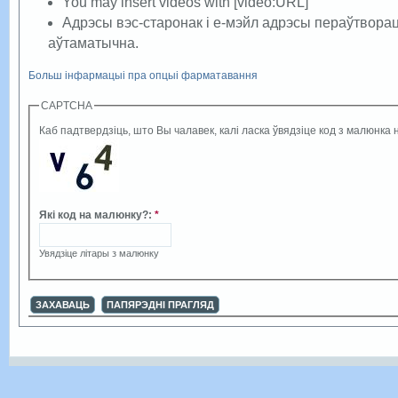
You may insert videos with [video:URL]
Адрэсы вэс-старонак і е-мэйл адрэсы пераўтворац
аўтаматычна.
Больш інфармацыі пра опцыі фарматавання
CAPTCHA
Каб падтвердзіць, што Вы чалавек, калі ласка ўвядзіце код з малюнка н
Які код на малюнку?
:
*
Увядзіце літары з малюнку