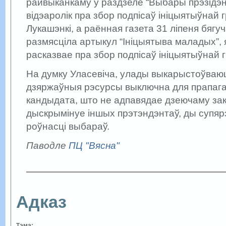
райвыканкаму ў раздзеле “Выбары прэзідэнт
відэаролік пра збор подпісаў ініцыятыўнай
Лукашэнкі, а раённая газета 31 ліпеня бягуч
размясціла артыкул “Ініцыятыва маладых”, 
расказвае пра збор подпісаў ініцыятыўнай 
На думку Уласевіча, улады выкарыстоўва
дзяржаўныя рэсурсы выключна для прапага
кандыдата, што не адпавядае дзеючаму зак
дыскрымінуе іншых прэтэндэнтаў, ды супя
роўнасці выбараў.
Паводле
ПЦ "Вясна"
Адказ
Тэма: