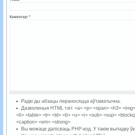
Каментар:
*
Радкі ды абзацы пераносяцца аўтаматычна.
Дазволеныя HTML тэгі: <a> <p> <span> <h3> <img> <
<li> <table> <tr> <td> <b> <u> <i> <sub> <sup> <blockq
<caption> <em> <strong>
Вы можаце дапісваць PHP-код. У такім выпадку ўк