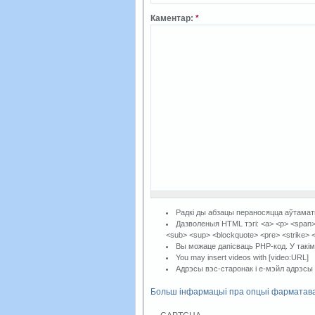
Каментар:
*
Радкі ды абзацы пераносяцца аўтама
Дазволеныя HTML тэгі: <a> <p> <span> <h
<sub> <sup> <blockquote> <pre> <strike> 
Вы можаце дапісваць PHP-код. У такім
You may insert videos with [video:URL]
Адрэсы вэс-старонак і е-мэйл адрэсы
Больш інфармацыі пра опцыі фарматав