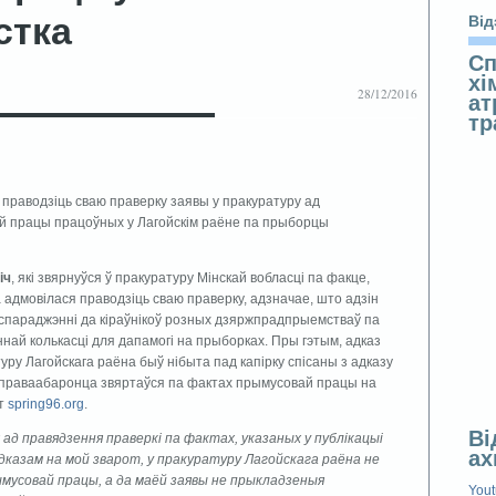
стка
Від
Сп
хі
28/12/2016
ат
т
праводзіць сваю праверку заявы у пракуратуру ад
 працы працоўных у Лагойскім раёне па прыборцы
іч
, які звярнуўся ў пракуратуру Мінскай вобласці па факце,
а адмовілася праводзіць сваю праверку, адзначае, што адзін
параджэнні да кіраўнікоў розных дзяржпрадпрыемстваў па
ннай колькасці для дапамогі на прыборках. Пры гэтым, адказ
ру Лагойскага раёна быў нібыта пад капірку спісаны з адказу
ы праваабаронца звяртаўся па фактах прымусовай працы на
йт
spring96.org
.
Ві
 ад правядзення праверкі па фактах, указаных у публікацыі
ах
дказам на мой зварот, у пракуратуру Лагойскага раёна не
ымусовай працы, а да маёй заявы не прыкладзеныя
You