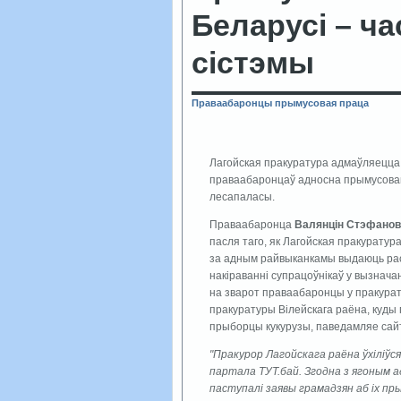
Беларусі – ча
сістэмы
Праваабаронцы
прымусовая праца
Лагойская пракуратура адмаўляецца 
праваабаронцаў адносна прымусовай
лесапаласы.
Праваабаронца
Валянцін Стэфанов
пасля таго, як Лагойская пракуратур
за адным райвыканкамы выдаюць рас
накіраванні супрацоўнікаў у вызнача
на зварот праваабаронцы у пракурату
пракуратуры Вілейскага раёна, куд
прыборцы кукурузы, паведамляе са
"Пракурор Лагойскага раёна ўхіліўся
партала ТУТ.бай. Згодна з ягоным а
паступалі заявы грамадзян аб іх пр