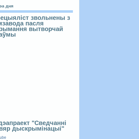
эа дня
ецыяліст звольнены з
мзавода пасля
рымання вытворчай
раўмы
дэапраект "Сведчанні
вяр дыскрымінацыі"
tube