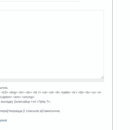
тычна.
3> <img> <hr> <br> <br /> <ul> <ol> <li> <table> <tr> <td> <b> <u> <i>
<caption> <em> <strong>
 выпадку ўключайце тэгі <?php ?>.
 пераўтворацца ў спасылкі аўтаматычна.
ання