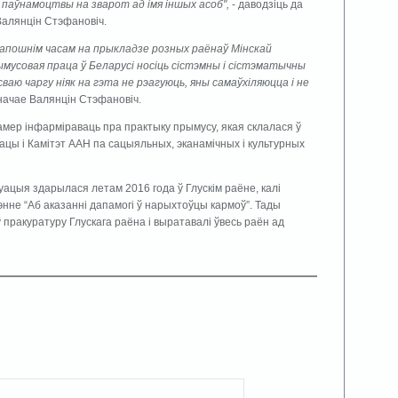
паўнамоцтвы на зварот ад імя іншых асоб",
- даводзіць да
Валянцін Стэфановіч.
 апошнім часам на прыкладзе розных раёнаў Мінскай
ымусовая праца ў Беларусі носіць сістэмны і сістэматычны
аю чаргу ніяк на гэта не рэагуюць, яны самаўхіляюцца і не
значае Валянцін Стэфановіч.
мер інфарміраваць пра практыку прымусу, якая склалася ў
ацы і Камітэт ААН па сацыяльных, эканамічных і культурных
туацыя здарылася летам 2016 года ў Глускім раёне, калі
не “Аб аказанні дапамогі ў нарыхтоўцы кармоў”. Тады
пракуратуру Глускага раёна і выратавалі ўвесь раён ад