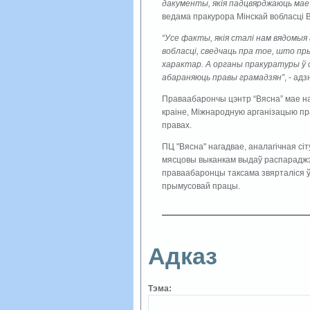
дакументы, якія падцвярджаюць мае 
ведама пракурора Мінскай вобласці 
“Усе факты, якія сталі нам вядомыя
вобласці, сведчаць пра тое, што пр
характар. А органы пракуратуры ў св
абараняюць правы грамадзян”
, - ад
Праваабарончы цэнтр “Вясна” мае на
краіне, Міжнародную арганізацыю пр
правах.
ПЦ "Вясна" нагадвае, аналагічная сі
мясцовы выканкам выдаў распараджэн
праваабаронцы таксама звярталіся ў 
прымусовай працы.
Адказ
Тэма: