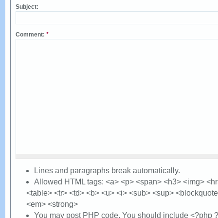
Subject:
Comment:
*
Lines and paragraphs break automatically.
Allowed HTML tags: <a> <p> <span> <h3> <img> <hr> 
<table> <tr> <td> <b> <u> <i> <sub> <sup> <blockquote
<em> <strong>
You may post PHP code. You should include <?php ?