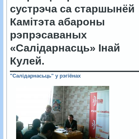
сустрэча са старшынёй
Камітэта абароны
рэпрэсаваных
«Салідарнасць» Інай
Кулей.
"Салідарнасьць" у рэгіёнах