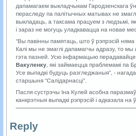
дапамагаем выкладчыкам Гародзенскага ўніве
пераследу па палітычных матывах не змагл
выкладаць, а таксама працуем з людзьмі, я
і зараз не могуць уладкавацца на новае мес
“Вы павінны памятаць, што ў рэпрэсій няма 
Калі мы не змаглі дапамагчы адразу, то мы
гэта пазней. Усю інфармацыю перадавайц
Вакуленку
, які займаецца праблемамі па Б
Усе выпадкі будуць разгледжаныя”, - нага
старшыня “Салідарнасці”.
Пасля сустрэчы Іна Кулей асобна паразма
канкрэтныя выпадкі рэпрэсій і адказала на 
Reply