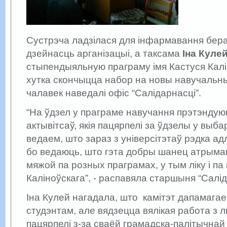
Сустрэча ладзілася для інфармавання бер
дзейнасць арганізацыі, а таксама
Іна Куле
стыпендыяльную праграму імя Кастуся Калі
хутка скончыцца набор на новы навучальны 
чалавек наведалі офіс “Салідарнасці”.
“На ўдзел у праграме навучання прэтэндуюц
актывітсаў, якія пацярпелі за ўдзелы у выба
ведаем, што зараз з універсітэтаў
рэдка
адл
бо ведаюць, што гэта добры шанец атрыма
мяжой па розных праграмах, у тым ліку і па
Каліноўскага”, - распавяла старшыня “Салід
Іна Кулей нагадала, што камітэт дапамагае 
студэнтам, але вядзецца вялікая работа з лю
пацярпелі з-за сваёй грамадска-палітычнай