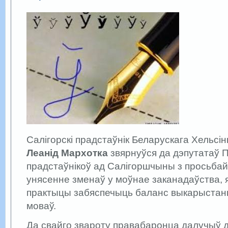
Салігорскі прадстаўнік Беларускага Хельсін
Леанід Мархотка
звярнуўся да дэпутатаў 
прадстаўнікоў ад Салігоршчыны з просьбай
унясенне зменаў у моўнае заканадаўства, як
практыцы забяспечыць баланс выкарыстан
моваў.
Да свайго звароту правабаронца далучыў 