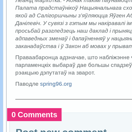
Леанід Мархотка.
- Аднак такімі паўнамоц
Палата прадстаўнікоў Нацыянальнага схо
якой ад Салігоршчыны з'яўляюцца Яўген Аба
Данілевіч. У сувязі з гэтым мы накіравалі і
просьбай разгледзець наш даклад і прыняц
адпаведных зменаў і дапаўненняў у нацыя
заканадаўства і ў Закон аб мовах у прыват
Праваабаронца адзначае, што набліжэнне 
парламенцкіх выбараў дае большы спадзеў
рэакцыю дэпутатаў на зварот.
Паводле
spring96.org
0 Comments