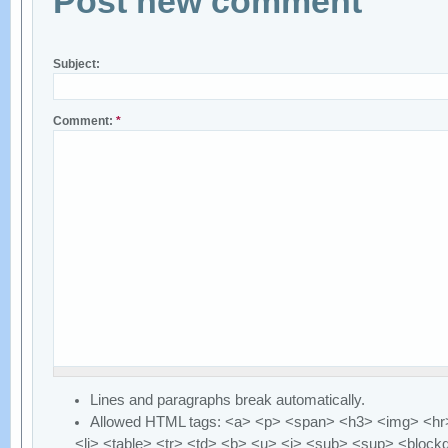
Post new comment
Subject:
Comment:
*
Lines and paragraphs break automatically.
Allowed HTML tags: <a> <p> <span> <h3> <img> <hr>
<li> <table> <tr> <td> <b> <u> <i> <sub> <sup> <block