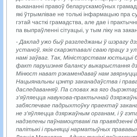
выкананні правоў беларускамоўных грамадз
які ўтрымлівае не толькі інфармацыю пра с
гэтай часткі грамадства, але дае і практы
па выпраўленні сітуацыі, у тым ліку на зак
- Даклад ужо быў разгледжаны ў шэрагу дз
устаноў, якія скарэктавалі сваю працу з у
намі заўваг. Так, Міністэрствам юстыцыі
факт парушэння балансу выкарыстання дз
Мінюст нават рэкамендаваў нам звярнуцца
Нацыянальны цэнтр заканадаўства і прав
даследаванняў. Па словах жа яго дырэкта
з'яўляецца навукова-практычнай дзяржаўн
забяспечвае падрыхтоўку праектаў закан
не з'яўляецца дзяржаўным органам, і ў гэта
надзелены паўнамоцтвамі па правядзенні 
палітыкі і прыняцці нарматыўных прававы