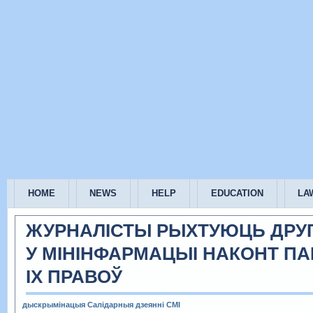
HOME
NEWS
HELP
EDUCATION
LA
ЖУРНАЛІСТЫ РЫХТУЮЦЬ ДРУГ
У МІНІНФАРМАЦЫІ НАКОНТ П
ІХ ПРАВОЎ
дыскрымінацыя
Салідарныя дзеянні
СМІ