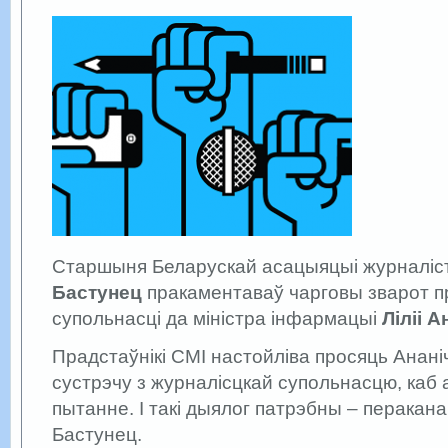
Старшыня Беларускай асацыяцыі журналіс
Бастунец
пракаментаваў чарговы зварот 
супольнасці да міністра інфармацыі
Ліліі А
Прадстаўнікі СМІ настойліва просяць Анані
сустрэчу з журналісцкай супольнасцю, каб
пытанне. І такі дыялог патрэбны – перакан
Бастунец.