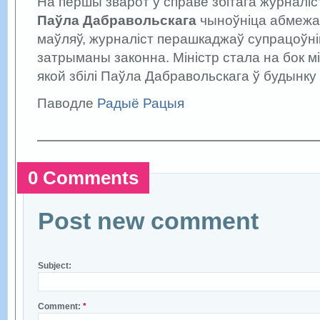
На першы зварот у справе збітага журналі
Паўла Дабравольскага
чыноўніца абмежав
маўляў, журналіст перашкаджаў супрацоўнік
затрыманы законна. Міністр стала на бок міл
якой збілі Паўла Дабравольскага ў будынку 
Паводле
Радыё Рацыя
0 Comments
Post new comment
Subject:
Comment:
*