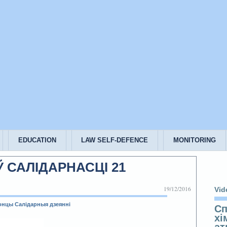
EDUCATION
LAW SELF-DEFENCE
MONITORING
 САЛІДАРНАСЦІ 21
19/12/2016
Vid
онцы
Салідарныя дзеянні
Сп
хі
ат