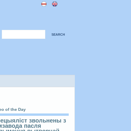
eo of the Day
ецыяліст звольнены з
мзавода пасля
рымання вытворчай