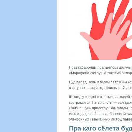
Праваабаронцы прапануюць далучыцца
«Марафона лістоў», а таксама беларус
Цуд перад Новым годам патрэбны кож
выступае за справядлiвасць, роўнасц
Штогод у снежнi сотнi тысяч людзей з
сустракалiся. Гэтыя лісты — салiдар
Людзi пiшуць прадстаўнiкам улады і п
межах дадзенай праваабарончай камп
элекронных i звычайных лістоў, пав
Пра каго сёлета бу