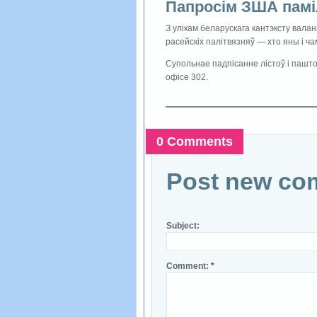
Папросiм ЗША памi
З улікам беларускага кантэксту валан
расейскіх палітвязняў — хто яны і ча
Супольнае падпісанне лістоў і пашто
офісе 302.
0 Comments
Post new co
Subject:
Comment:
*