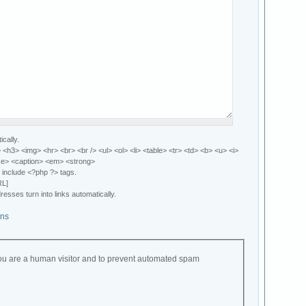
cally.
h3> <img> <hr> <br> <br /> <ul> <ol> <li> <table> <tr> <td> <b> <u> <i>
ke> <caption> <em> <strong>
include <?php ?> tags.
RL]
sses turn into links automatically.
ons
 you are a human visitor and to prevent automated spam