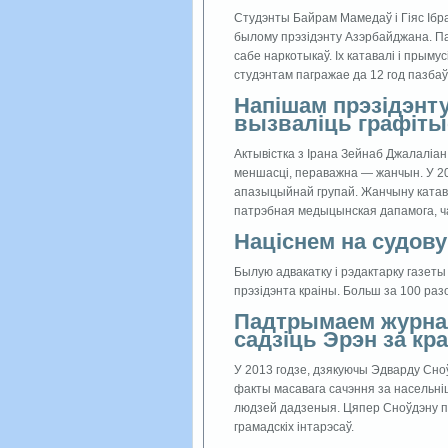
Студэнты Байрам Мамедаў і Гiяс Ібра
былому прэзiдэнту Азэрбайджана. Пас
сабе наркотыкаў. Iх катавалi i прым
студэнтам пагражае да 12 год пазба
Напiшам прэзідэнту
вызвалiць графiты
Актывiстка з Iрана Зейнаб Джалалiа
меншасцi, пераважна — жанчын. У 2008
апазыцыйнай групай. Жанчыну катавал
патрэбная медыцынская дапамога, ч
Нацiснем на судову
Былую адвакатку i рэдактарку газеты
прэзiдэнта краiны. Больш за 100 разо
Падтрымаем журнал
садзiць Эрэн за кр
У 2013 годзе, дзякуючы Эдварду Сно
факты масавага сачэння за насельніц
людзей дадзеныя. Цяпер Сноўдэну паг
грамадскiх iнтарэсаў.