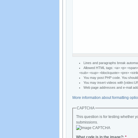
Lines and paragraphs break automati
Allowed HTML tags: <a> <p> <span> <
<sub> <sup> <blockquote> <pre> <stri
You may post PHP code. You should 
You may insert videos with [video:U
Web page addresses and e-mail addre
More information about formatting opti
CAPTCHA
This question is for testing whether
submissions.
What code is in the image?:
*