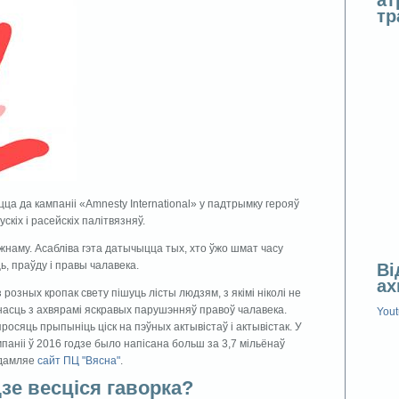
т
 да кампанii «Amnesty International» у падтрымку герояў
кіх і расейскіх палітвязняў.
наму. Асаблiва гэта датычыцца тых, хто ўжо шмат часу
ь, праўду і правы чалавека.
Ві
ах
 розных кропак свету пiшуць лісты людзям, з якiмi нiколi не
насць з ахвярамі яскравых парушэнняў правоў чалавека.
You
росяць прыпынiць цiск на пэўных актывiстаў і актывістак. У
анii ў 2016 годзе было напiсана больш за 3,7 мiльёнаў
едамляе
сайт ПЦ "Вясна"
.
дзе весцiся гаворка?