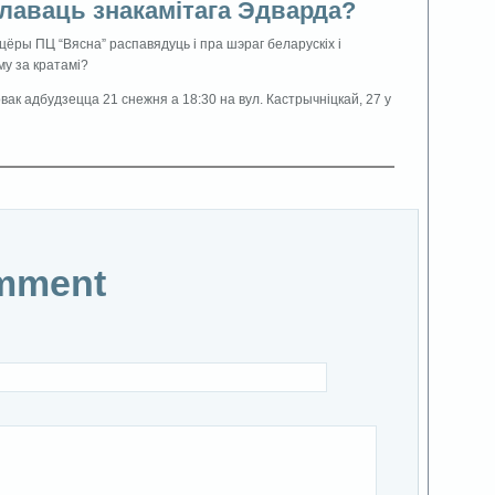
лаваць знакамiтага Эдварда?
цёры ПЦ “Вясна” распавядуць і пра шэраг беларускіх і
му за кратамі?
вак адбудзецца 21 снежня а 18:30 на вул. Кастрычніцкай, 27 у
mment