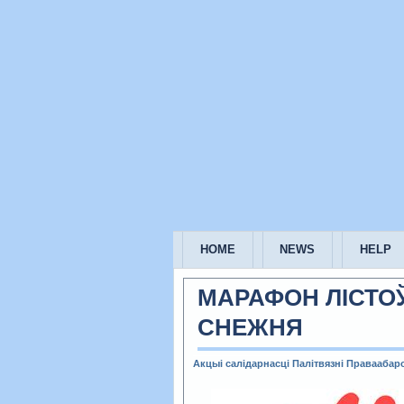
HOME
NEWS
HELP
МАРАФОН ЛІСТОЎ
СНЕЖНЯ
Акцыі салідарнасці
Палітвязні
Праваабар