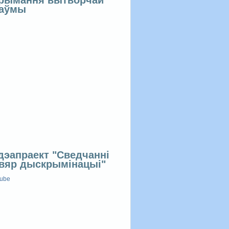
раўмы
дэапраект "Сведчанні
вяр дыскрымінацыі"
tube