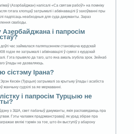
гiмаў (Азэрбайджан) напiсалі «Са святам рабоў!» на помнiку
ля гэтага хлопцаў затрымалi i абвiнавацiлi ў захоўваннi пры
усiлi падпiсаць неабходныя для суда дакуманты. Зараз
ўлення свабоды.
 Азербайджана i папросiм
стаў?
н доўгi час займалася паляпшэннем становiшча курдскай
 годзе яе затрымалi i абвiнавацiлi ў сувязi з курдскай
і. Гэта прывяло да таго, што яна амаль згубiла зрок. Зейнаб
аго ўлады не дазваляюць.
ю сiстэму Iрана?
 Эрэн Кескiн (Турцыя) затрымалi за крытыку ўлады i асабiста
ў жанчыну судзiлi за яе меркаваннi.
iстку i папросiм Турцыю не
аты?
ўдэну з ЗША, свет пабачыў дакуманты, якiя распавядаюць пра
твам. Гэты чалавек прадэманстраваў, як урад збiрае пра
ражае вялiкi тэрмін за тое, што ён выступiў у абарону