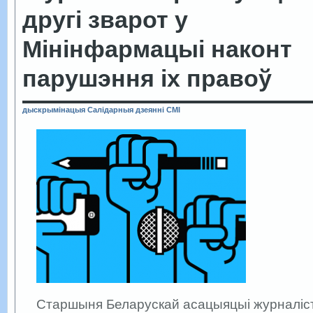
другі зварот у
Мінінфармацыі наконт
парушэння іх правоў
дыскрымінацыя
Салідарныя дзеянні
СМІ
Старшыня Беларускай асацыяцыі журналіс