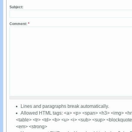
Subject:
Comment:
*
Lines and paragraphs break automatically.
Allowed HTML tags: <a> <p> <span> <h3> <img> <hr> 
<table> <tr> <td> <b> <u> <i> <sub> <sup> <blockquote
<em> <strong>