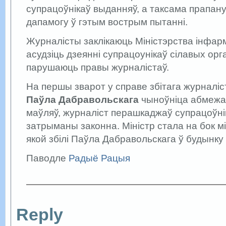
супрацоўнікаў выданняў, а таксама прапан
дапамогу ў гэтым вострым пытанні.
Журналісты заклікаюць Міністэрства інфа
асудзіць дзеянні супрацоунікаў сілавых орг
парушаюць правы журналістаў.
На першы зварот у справе збітага журналі
Паўла Дабравольскага
чыноўніца абмежав
маўляў, журналіст перашкаджаў супрацоўнік
затрыманы законна. Міністр стала на бок міл
якой збілі Паўла Дабравольскага ў будынку 
Паводле
Радыё Рацыя
Reply