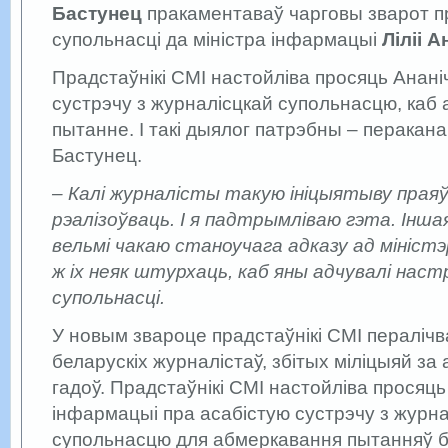
Бастунец
пракаментаваў чарговы зварот 
супольнасці да міністра інфармацыі
Ліліі А
Прадстаўнікі СМІ настойліва просяць Анані
сустрэчу з журналісцкай супольнасцю, каб
пытанне. І такі дыялог патрэбны – перакан
Бастунец.
– Калі журналісты такую ініцыятыву прая
рэалізоўваць. І я падтрымліваю гэта. Інша
вельмі чакаю станоучага адказу ад мініст
ж іх неяк штурхаць, каб яны адчувалі нас
супольнасці.
У новым звароце прадстаўнікі СМІ пераліч
беларускіх журналістаў, збітых міліцыяй за
гадоў. Прадстаўнікі СМІ настойліва просяць
інфармацыі пра асабістую сустрэчу з журн
супольнасцю для абмеркавання пытанняў б