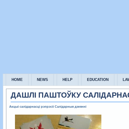
HOME
NEWS
HELP
EDUCATION
LA
ДАШЛІ ПАШТОЎКУ САЛІДАРНАС
Акцыі салідарнасці
рэпрэсіі
Салідарныя дзеянні