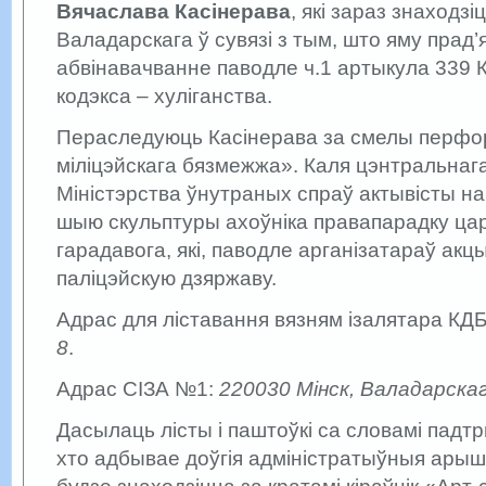
Вячаслава Касінерава
, які зараз знаходз
Валадарскага ў сувязі з тым, што яму прад
абвінавачванне паводле ч.1 артыкула 339 
кодэкса – хуліганства.
Пераследуюць Касінерава за смелы перфо
міліцэйскага бязмежжа». Каля цэнтральнаг
Міністэрства ўнутраных спраў актывісты на
шыю скульптуры ахоўніка правапарадку цар
гарадавога, які, паводле арганізатараў акцы
паліцэйскую дзяржаву.
Адрас для ліставання вязням ізалятара КД
8
.
Адрас СІЗА №1:
220030 Мінск, Валадарскаг
Дасылаць лісты і паштоўкі са словамі падтр
хто адбывае доўгія адміністратыўныя арыш