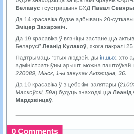
будзе знаходзіцца за кратамі кіраўнік «Арт
Белавус
і сустрашыня БХД
Павал Севяры
Да 14 красавіка будзе адбываць 20-суткав
Зміцер Захарэвіч.
Д
а 19 красавіка ў вязніцы застанецца акты
Беларусі”
Леанід Кулакоў
, якога пакралі 2
Падтрымаць гэтых людзей, ды
іншых
, хто 
адміністратыўны арышт, можна паштоўкай ці
220089, Мінск, 1-ы завулак Акрэсціна, 36.
Да 10 красавіка ў віцебскім ізалятары (
21003
Маскоўскі, 59а
) будуць знаходзіцца
Леанід
Мардзвінцаў
.
0 Comments