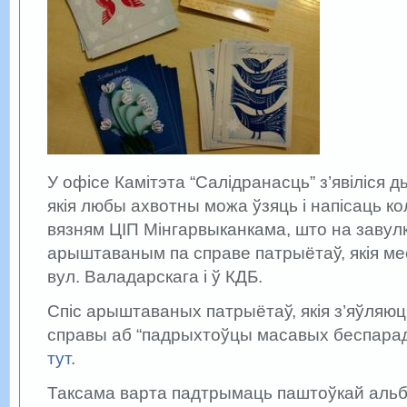
У офісе Камітэта “Салідранасць” з’явіліся 
якія любы ахвотны можа ўзяць і напісаць ко
вязням ЦІП Мінгарвыканкама, што на завулку
арыштаваным па справе патрыётаў, якія ме
вул. Валадарскага і ў КДБ.
Спіс арыштаваных патрыётаў, якія з’яўляюц
справы аб “падрыхтоўцы масавых беспарад
тут
.
Таксама варта падтрымаць паштоўкай альб